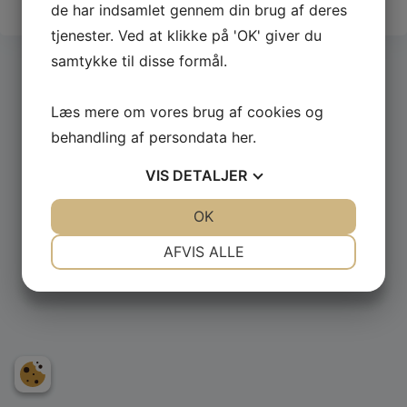
de har indsamlet gennem din brug af deres
tjenester. Ved at klikke på 'OK' giver du
← Back to De Anbragtes Vilkår
|
Privacy Policy
samtykke til disse formål.
Læs mere om vores brug af cookies og
behandling af persondata
her
.
VIS
DETALJER
JA
NEJ
OK
JA
NEJ
NØDVENDIGE
PRÆFERENCER
AFVIS ALLE
JA
NEJ
JA
NEJ
MARKETING
STATISTIK