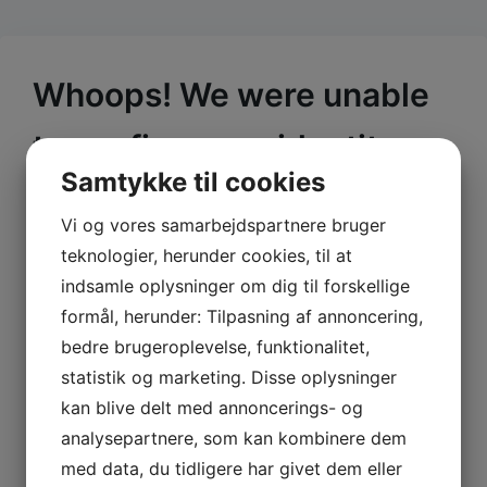
Whoops! We were unable
to confirm your identity.
Samtykke til cookies
This may have occurred if you clicked an expired link or
Vi og vores samarbejdspartnere bruger
your browser is blocking cookies.
teknologier, herunder cookies, til at
If you are trying to change your email preferences please
indsamle oplysninger om dig til forskellige
enter your email address and we will send you an email
formål, herunder: Tilpasning af annoncering,
with a special link.
bedre brugeroplevelse, funktionalitet,
Your Email Address
statistik og marketing. Disse oplysninger
kan blive delt med annoncerings- og
analysepartnere, som kan kombinere dem
med data, du tidligere har givet dem eller
Send