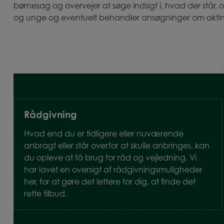
børnesag og overvejer at søge indsigt i, hvad der står, 
og unge og eventuelt behandler ansøgninger om aktind
Rådgivning
Hvad end du er tidligere eller nuværende
anbragt eller står overfor at skulle anbringes, kan
du opleve at få brug for råd og vejledning. Vi
har lavet en oversigt af rådgivningsmuligheder
her, for at gøre det lettere for dig, at finde det
rette tilbud.