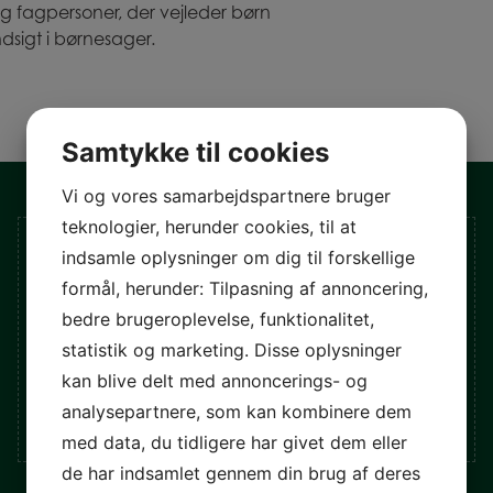
og fagpersoner, der vejleder børn
sigt i børnesager.
Samtykke til cookies
Vi og vores samarbejdspartnere bruger
teknologier, herunder cookies, til at
Netværksgrupper
indsamle oplysninger om dig til forskellige
formål, herunder: Tilpasning af annoncering,
Det kan være rart, befriende og hjælpsomt at
bedre brugeroplevelse, funktionalitet,
møde ligesindede. Vi har derfor lavet en oversigt
over forskellige netværksgrupper i Danmark,
statistik og marketing. Disse oplysninger
med særlig relevans for nuværende og tidligere
kan blive delt med annoncerings- og
anbragte. Klik, for at læse nærmere.
analysepartnere, som kan kombinere dem
med data, du tidligere har givet dem eller
de har indsamlet gennem din brug af deres