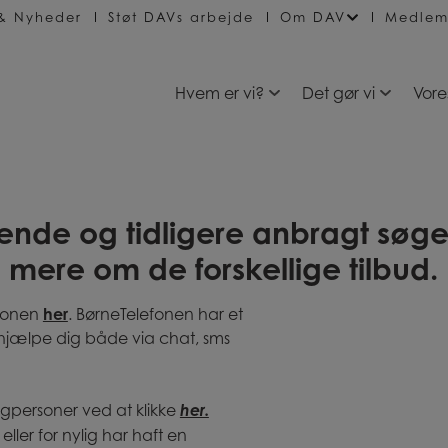
 & Nyheder
Støt DAVs arbejde
Om DAV
Medlem
Hvem er vi?
Det gør vi
Vore
de og tidligere anbragt søge 
 mere om de forskellige tilbud.
efonen
her
. BørneTelefonen har et
t hjælpe dig både via chat, sms
agpersoner ved at klikke
her.
ler for nylig har haft en