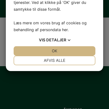
tjenester. Ved at klikke på 'OK' giver du
samtykke til disse formål.
Læs mere om vores brug af cookies og
behandling af persondata
her
.
VIS
DETALJER
JA
NEJ
OK
JA
NEJ
NØDVENDIGE
PRÆFERENCER
AFVIS ALLE
JA
NEJ
JA
NEJ
MARKETING
STATISTIK