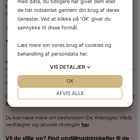
med data, du tidligere har givet dem eller
bestyrelsesmøder. Vedkommende har dog kun
de har indsamlet gennem din brug af deres
stemmeret, hvis et almindeligt medlem er fraværende.
tjenester. Ved at klikke på 'OK' giver du
samtykke til disse formål.
Vi skal også vælge:
To medlemmer og en suppleant som
Læs mere om vores brug af cookies og
medlemsrepræsentanter.
behandling af persondata
her
.
Medlemsrepræsentanterne skal hjælpe til, at alle
VIS
DETALJER
medlemmer føler sig set, hørt og forstået i deres arbejde
i DAV og repræsentere medlemsperspektivet i
JA
NEJ
OK
JA
NEJ
drøftelserne i Medlemsforum.
NØDVENDIGE
PRÆFERENCER
AFVIS ALLE
Du kan læse mere om rollen som medlemsrepræsentant
JA
NEJ
JA
NEJ
her.
MARKETING
STATISTIK
Du kan læse mere om bestyrelsen i De Anbragtes Vilkår,
vedtægter og aktuelle strategier
her
Vil du stille op? Find opstillingsblanketter til de