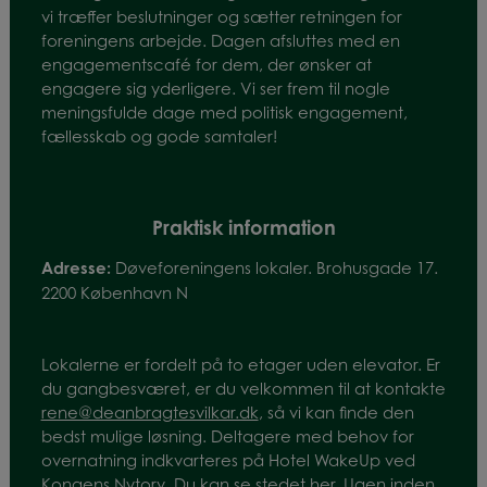
vi træffer beslutninger og sætter retningen for
foreningens arbejde. Dagen afsluttes med en
engagementscafé for dem, der ønsker at
engagere sig yderligere. Vi ser frem til nogle
meningsfulde dage med politisk engagement,
fællesskab og gode samtaler!
Praktisk information
Adresse:
Døveforeningens lokaler. Brohusgade 17.
2200 København N
Lokalerne er fordelt på to etager uden elevator. Er
du gangbesværet, er du velkommen til at kontakte
rene@deanbragtesvilkar.dk
, så vi kan finde den
bedst mulige løsning. Deltagere med behov for
overnatning indkvarteres på Hotel WakeUp ved
Kongens Nytorv. Du kan se stedet
her.
Ugen inden