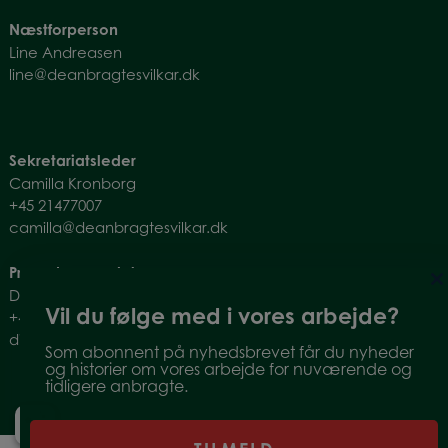
Næstforperson
Line Andreasen
line@deanbragtesvilkar.dk
Sekretariatsleder
Camilla Kronborg
+45
21477007
camilla@deanbragtesvilkar.dk
Pressehenvendelser
Ditte Ingemann
Vil du følge med i vores arbejde?
+45 21 29 66 53
ditte@deanbragtesvilkar.dk
Som abonnent på nyhedsbrevet får du nyheder
og historier om vores arbejde for nuværende og
tidligere anbragte.