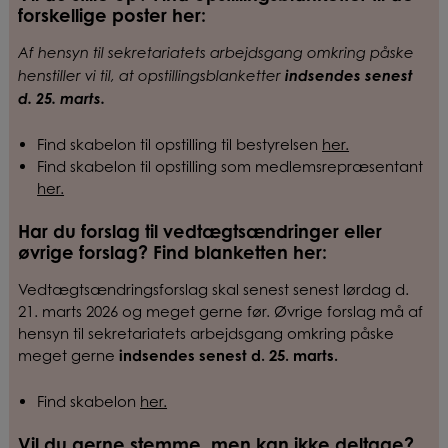
forskellige poster her:
Af hensyn til sekretariatets arbejdsgang omkring påske
indsendes
s
enest
henstiller vi til, at opstillingsblanketter
d. 25. marts.
Find skabelon til opstilling til bestyrelsen
her.
Find skabelon til opstilling som medlemsrepræsentant
her.
Har du forslag til vedtægtsændringer eller
øvrige forslag? Find blanketten her:
Vedtægtsændringsforslag skal senest senest lørdag d.
21. marts 2026 og meget gerne før. Øvrige forslag må af
hensyn til sekretariatets arbejdsgang omkring påske
meget gerne
indsendes
senest d. 25. marts.
Find skabelon
her.
Vil du gerne stemme, men kan ikke deltage?