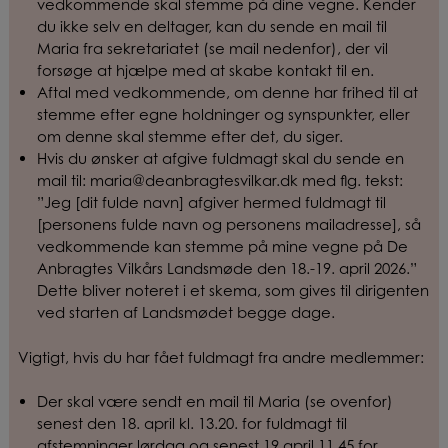
vedkommende skal stemme på dine vegne. Kender
du ikke selv en deltager, kan du sende en mail til
Maria fra sekretariatet (se mail nedenfor), der vil
forsøge at hjælpe med at skabe kontakt til en.
Aftal med vedkommende, om denne har frihed til at
stemme efter egne holdninger og synspunkter, eller
om denne skal stemme efter det, du siger.
Hvis du ønsker at afgive fuldmagt skal du sende en
mail til: maria@deanbragtesvilkar.dk med flg. tekst:
”Jeg [dit fulde navn] afgiver hermed fuldmagt til
[personens fulde navn og personens mailadresse], så
vedkommende kan stemme på mine vegne på De
Anbragtes Vilkårs Landsmøde den 18.-19. april 2026.”
Dette bliver noteret i et skema, som gives til dirigenten
ved starten af Landsmødet begge dage.
Vigtigt, hvis du har fået fuldmagt fra andre medlemmer:
Der skal være sendt en mail til Maria (se ovenfor)
senest den 18. april kl. 13.20. for fuldmagt til
afstemninger lørdag og senest 19.april 11.45 for