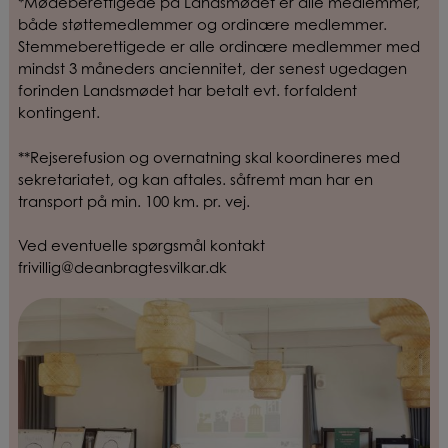
*
Mødeberettigede på Landsmødet er alle medlemmer,
både støttemedlemmer og ordinære medlemmer.
Stemmeberettigede er alle ordinære medlemmer med
mindst 3 måneders anciennitet, der senest ugedagen
forinden Landsmødet har betalt evt. forfaldent
kontingent.
**Rejserefusion og overnatning skal koordineres med
sekretariatet, og kan aftales. såfremt man har en
transport på min. 100 km. pr. vej.
Ved eventuelle spørgsmål kontakt
frivillig@deanbragtesvilkar.dk