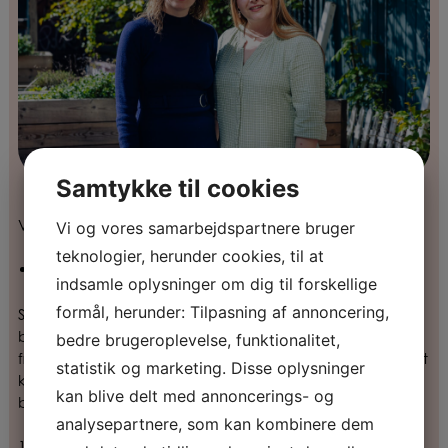
Samtykke til cookies
Vi skal også vælge:
Vi og vores samarbejdspartnere bruger
teknologier, herunder cookies, til at
Op til tre-suppleanter til bestyrelsen
indsamle oplysninger om dig til forskellige
formål, herunder: Tilpasning af annoncering,
Som suppleant til bestyrelsen vil du indgå som menigt
bestyrelsesmedlem i tilfælde af, at nogen må udtræde
bedre brugeroplevelse, funktionalitet,
fra bestyrelsen. Suppleanterne skal derfor være klar til at
statistik og marketing. Disse oplysninger
kunne træde til og påtage sig de opgaver, som ligger i
kan blive delt med annoncerings- og
bestyrelsesarbejdet.
analysepartnere, som kan kombinere dem
1. suppleant til bestyrelsen sidder med til alle