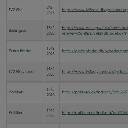
2/2
TV2 Øst
https://www.tv2east.dk/sjaelland-o
2023
13/2
https://www.berlingske.dk/samfund/vi
Berlingske
2023
referrer=RSShttps://ekstrabladet.d
15/2
Ekstra Bladet
https://ekstrabladet.dk/nyheder/sa
2023
21/2
TV2 Østjylland
https://www.tv2ostjylland.dk/syddj
2023
15/5
Politiken
https://politiken.dk/indland/art93427
2023
15/5
Politiken
https://politiken.dk/indland/art9
2023