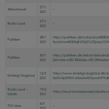
27/1
Aftenshowet
–
2021
27/1
Radio Loud
–
2021
28/1
https://politiken.dk/indland/art80
Politiken
2021
fbclid=IwAR3DfzjKtO0zZ1LCEjaduC
30/1
https://politiken.dk/debat/debatind
Politiken
2021
Det-taler-m%C3%A5ske-n%C3%A6sten-f
12/2
https://www.kristeligt-dagblad.dk/
Kristeligt Dagblad
2021
f6slGvSpSfWLh-d3oxr6vlILTtpxwSvP9
Radio Loud –
19/2
https://loud.land/episode/udsatte-
Udråb
2021
6/3
TV2 news
–
2021