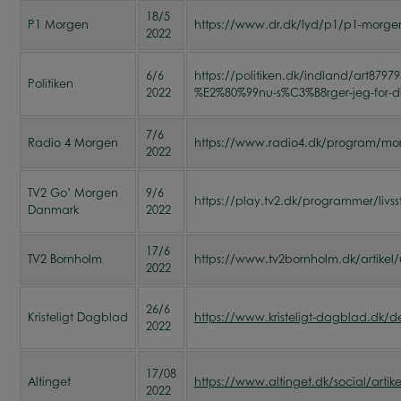
18/5
P1 Morgen
https://www.dr.dk/lyd/p1/p1-morge
2022
6/6
https://politiken.dk/indland/art87
Politiken
2022
%E2%80%99nu-s%C3%B8rger-jeg-for
7/6
Radio 4 Morgen
https://www.radio4.dk/program/morg
2022
TV2 Go’ Morgen
9/6
​https://play.tv2.dk/programmer/liv
Danmark
2022
17/6
TV2 Bornholm
https://www.tv2bornholm.dk/artikel
2022
26/6
Kristeligt Dagblad
https://www.kristeligt-dagblad.dk/deb
2022
17/08
Altinget
https://www.altinget.dk/social/artike
2022