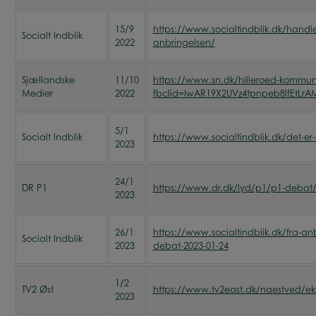
15/9
https://www.socialtindblik.dk/hand
Socialt Indblik
2022
anbringelsen/
Sjællandske
11/10
https://www.sn.dk/hilleroed-kommun
Medier
2022
fbclid=IwAR19X2UVz4tpnpeb8lfEtLrA
5/1
Socialt Indblik
https://www.socialtindblik.dk/det-er-
2023
24/1
DR P1
https://www.dr.dk/lyd/p1/p1-debat/
2023
26/1
https://www.socialtindblik.dk/fra-a
Socialt Indblik
2023
debat-2023-01-24
1/2
TV2 Øst
https://www.tv2east.dk/naestved/eks
2023