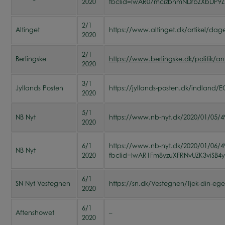
2020
fbclid=IwAR07mcizbhmNDrbZXbDP9ZXB
2/1
Altinget
https://www.altinget.dk/artikel/dage
2020
2/1
Berlingske
https://www.berlingske.dk/politik/an
2020
3/1
Jyllands Posten
https://jyllands-posten.dk/indland/
2020
5/1
NB Nyt
https://www.nb-nyt.dk/2020/01/05/4955
2020
6/1
https://www.nb-nyt.dk/2020/01/06/49
NB Nyt
2020
fbclid=IwAR1Fm8yzuXFRNvUZK3viSB
6/1
SN Nyt Vestegnen
https://sn.dk/Vestegnen/Tjek-din-e
2020
6/1
Aftenshowet
–
2020