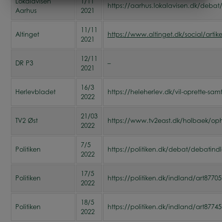
Lokalavisen
1/11
MARKETING
STATISTIK
https://aarhus.lokalavisen.dk/debat
Aarhus
2021
11/11
Altinget
https://www.altinget.dk/social/artik
2021
12/11
DR P3
–
2021
16/3
Herlevbladet
https://heleherlev.dk/vil-oprette-sam
2022
21/03
TV2 Øst
https://www.tv2east.dk/holbaek/opho
2022
7/5
Politiken
https://politiken.dk/debat/debatind
2022
17/5
Politiken
https://politiken.dk/indland/art877
2022
18/5
Politiken
https://politiken.dk/indland/art877
2022