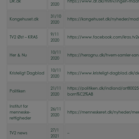
DR.dk
https://www.dr.dk/mitliv/ingen-maat
2020
31/10
Kongehuset.dk
https://kongehuset.dk/nyheder/modta
2020
9/11
TV2 Øst – KRAS
https://www.facebook.com/kras.tv2
2020
10/11
Her & Nu
https://herognu.dk/hvem-samler-sand
2020
10/11
Kristeligt Dagblad
https://www.kristeligt-dagblad.dk/de
2020
21/11
https://politiken.dk/indland/art8002
Politiken
2020
barn%C2%AB
Institut for
26/11
menneske-
https://menneskeret.dk/nyheder/menn
2020
rettigheder
27/1
TV2 news
–
2021