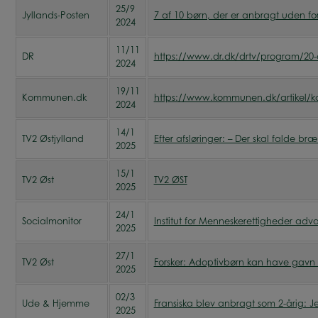
25/9
Jyllands-Posten
7 af 10 børn, der er anbragt uden fo
2024
11/11
DR
https://www.dr.dk/drtv/program/20-a
2024
19/11
Kommunen.dk
https://www.kommunen.dk/artikel/kom
2024
14/1
TV2 Østjylland
Efter afsløringer: – Der skal falde b
2025
15/1
TV2 Øst
TV2 ØST
2025
24/1
Socialmonitor
Institut for Menneskerettigheder advar
2025
27/1
TV2 Øst
Forsker: Adoptivbørn kan have gavn 
2025
02/3
Ude & Hjemme
Fransiska blev anbragt som 2-årig:
2025