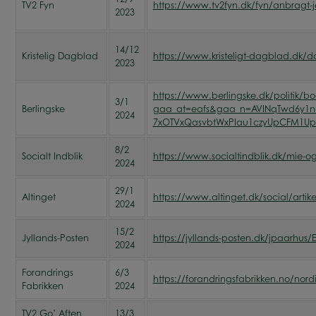
TV2 Fyn
https://www.tv2fyn.dk/fyn/anbragt-jeg
2023
14/12
Kristelig Dagblad
https://www.kristeligt-dagblad.dk/
2023
https://www.berlingske.dk/politik/
3/1
Berlingske
gaa_at=eafs&gaa_n=AVINqTwd6y1nd
2024
7xOTVxQasvbtWxPIau1czyUpCFM1Up
8/2
Socialt Indblik
https://www.socialtindblik.dk/mie-og-
2024
29/1
Altinget
https://www.altinget.dk/social/artik
2024
15/2
Jyllands-Posten
https://jyllands-posten.dk/jpaarhus/
2024
Forandrings
6/3
https://forandringsfabrikken.no/nordi
Fabrikken
2024
TV2 Go’ Aften
13/3