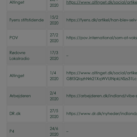
Altinget
https://www.altinget.dk/social/artike
2020
15/2
Fyens stiftstidende
https://fyens.dk/artikel/han-blev-se
2020
27/2
POV
https://pov.international/som-at-vo
2020
Rødovre
17/3
–
Lokalradio
2020
1/4
https://www.altinget.dk/social/arti
Altinget
2020
GBf5QlqzhNrk21XqWVUlNpkLNSzs31Lc
2/4
Arbejderen
https://arbejderen.dk/indland/vibe
2020
27/5
DR.dk
https://www.dr.dk/nyheder/indland/ny
2020
24/6
P4
–
2020