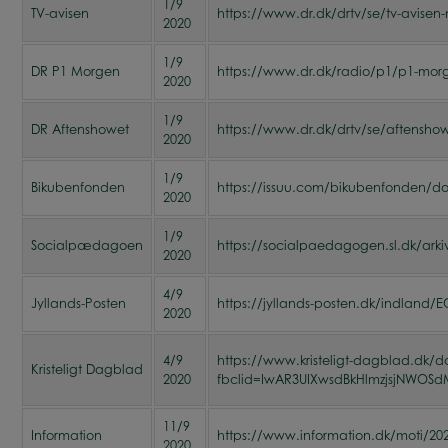
1/9
TV-avisen
https://www.dr.dk/drtv/se/tv-avisen-
2020
1/9
DR P1 Morgen
https://www.dr.dk/radio/p1/p1-mor
2020
1/9
DR Aftenshowet
https://www.dr.dk/drtv/se/aftensho
2020
1/9
Bikubenfonden
https://issuu.com/bikubenfonden/d
2020
1/9
Socialpædagoen
https://socialpaedagogen.sl.dk/ar
2020
4/9
Jyllands-Posten
https://jyllands-posten.dk/indland/EC
2020
4/9
https://www.kristeligt-dagblad.dk/da
Kristeligt Dagblad
2020
fbclid=IwAR3UIXwsdBkHlmzjsjNWOS
11/9
Information
https://www.information.dk/moti/20
2020