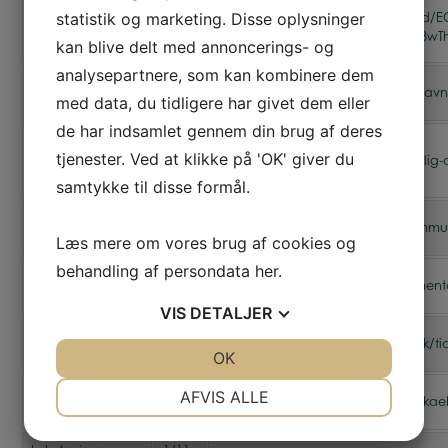
statistik og marketing. Disse oplysninger
11/5
https://jyllands-posten.dk/indland/E
Jyllands-Posten
2021
R3qQfihV8jwQ9dd0a07b-BQw5A3wTh
kan blive delt med annoncerings- og
analysepartnere, som kan kombinere dem
12/5
TV2 Lorry
https://www.tv2lorry.dk/koebenhavn
med data, du tidligere har givet dem eller
2021
de har indsamlet gennem din brug af deres
Dansk
8/6
tjenester. Ved at klikke på 'OK' giver du
Socialrådgiver-
https://socialraadgiverne.dk/faglig-
2021
forening
samtykke til disse formål.
18/6
DK Nyt
https://www.dknyt.dk/artikel/kommuner
2021
Læs mere om vores brug af cookies og
behandling af persondata
her
.
15/7
Berlingske
https://www.berlingske.dk/kommentare
2021
VIS
DETALJER
22/8
Kristeligt Dagblad
https://www.kristeligt-dagblad.dk/t
2021
JA
NEJ
OK
JA
NEJ
NØDVENDIGE
PRÆFERENCER
6/9
AFVIS ALLE
Ude & Hjemme
https://www.udeoghjemme.dk/skaebner
2021
JA
NEJ
JA
NEJ