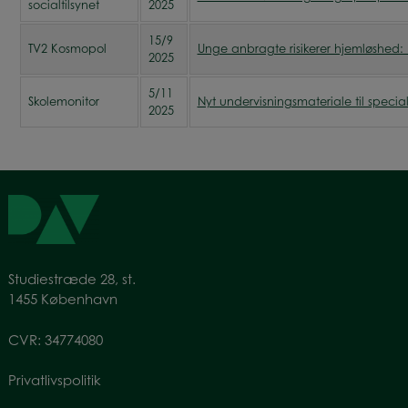
socialtilsynet
2025
15/9
TV2 Kosmopol
Unge anbragte risikerer hjemløshed:
2025
5/11
Skolemonitor
Nyt undervisningsmateriale til specials
2025
Studiestræde 28, st.
1455 København
CVR: 34774080
Privatlivspolitik