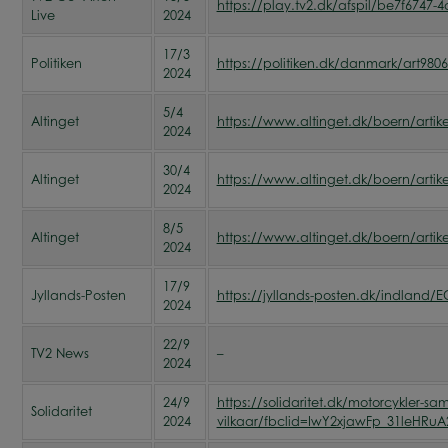
https://play.tv2.dk/afspil/be7f6747
Live
2024
17/3
Politiken
https://politiken.dk/danmark/art
2024
5/4
Altinget
https://www.altinget.dk/boern/artikel
2024
30/4
Altinget
https://www.altinget.dk/boern/artike
2024
8/5
Altinget
https://www.altinget.dk/boern/artike
2024
17/9
Jyllands-Posten
https://jyllands-posten.dk/indland/
2024
22/9
TV2 News
–
2024
24/9
https://solidaritet.dk/motorcykler-s
Solidaritet
2024
vilkaar/fbclid=IwY2xjawFp_31le