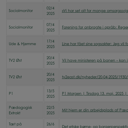
02/4
Socialmonitor
»Vi har set alt for mange omsorgssvig
2025
07/4
Socialmonitor
Forening for anbragte i opråb: Reger
2025
17/4
Ude & Hjemme
Line har fået sine sagsakter: Jeg vil
2025
20/4
TV2 Øst
Vil have ministeren på banen – kan 
2025
20/4
TV2 Øst
tv2east.dk/nyheder/20-04-2025/1930/
2025
13/5
P1
P1 Morgen | Tirsdag 13. maj. 2025 |
2025
Pædagogisk
22/5
Mit hjem er din arbejdsplads af Pæd
Extrakt
2025
Tæt på
26/6
Det etiske børne- og borgerperspekti