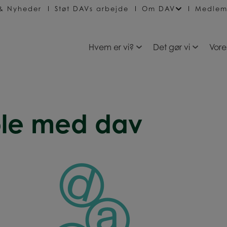
 & Nyheder
Støt DAVs arbejde
Om DAV
Medlem
Hvem er vi?
Det gør vi
Vore
ole med dav