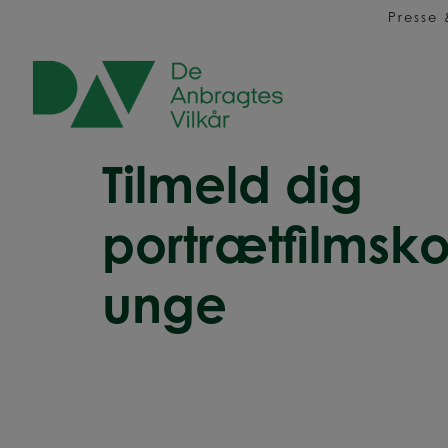
Hop
Presse
til
indholdet
Tilmeld dig
portrætfilmsk
unge