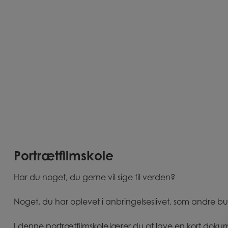
Portrætfilmskole
Har du noget, du gerne vil sige til verden?
Noget, du har oplevet i anbringelseslivet, som andre b
I denne portrætfilmskole lærer du at lave en kort dokume