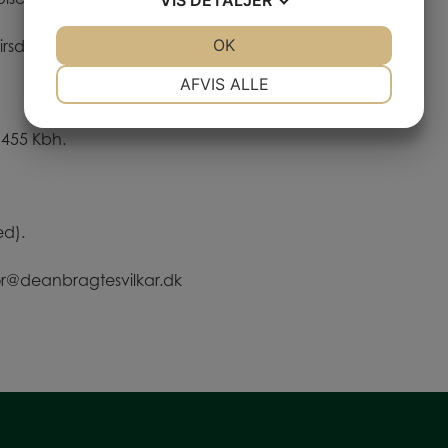
VIS
DETALJER
JA
NEJ
OK
JA
NEJ
sdag d. 26. maj, tirsdag d. 2. juni, tirsdag d. 9. juni.
NØDVENDIGE
PRÆFERENCER
AFVIS ALLE
JA
NEJ
JA
NEJ
1455 Kbh.
MARKETING
STATISTIK
ed).
unvor@deanbragtesvilkar.dk