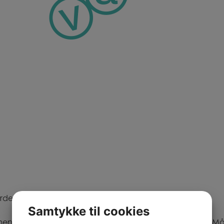
urde forstå bedre?
Samtykke til cookies
ntarfilm – og bruge film til at fortælle virkelige historier