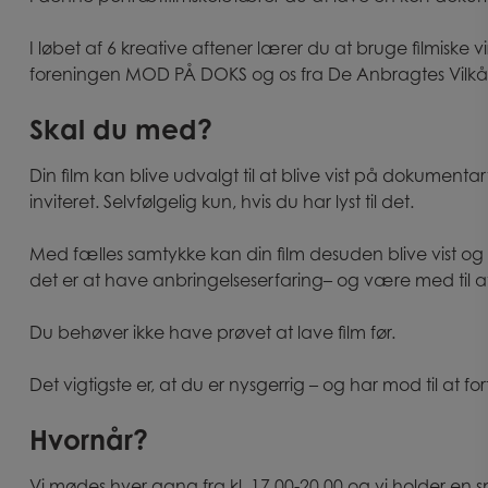
I løbet af 6 kreative aftener lærer du at bruge filmiske v
foreningen MOD PÅ DOKS og os fra De Anbragtes Vilkår
Skal du med?
Din film kan blive udvalgt til at blive vist på dokumen
inviteret. Selvfølgelig kun, hvis du har lyst til det.
Med fælles samtykke kan din film desuden blive vist og de
det er at have anbringelseserfaring– og være med til a
Du behøver ikke have prøvet at lave film før.
Det vigtigste er, at du er nysgerrig – og har mod til at 
Hvornår?
Vi mødes hver gang fra kl. 17.00-20.00 og vi holder en 