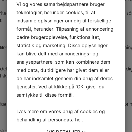
Vi og vores samarbejdspartnere bruger
teknologier, herunder cookies, til at
irkemidler; filme, interviewe, klippe og fortælle en historie,
.
indsamle oplysninger om dig til forskellige
formål, herunder: Tilpasning af annoncering,
bedre brugeroplevelse, funktionalitet,
statistik og marketing. Disse oplysninger
tarfilmfestivalen MOD eller CPH:DOX, hvor politikere, beslut
kan blive delt med annoncerings- og
analysepartnere, som kan kombinere dem
lt lige der, hvor du synes, at det giver mest mening for dig
med data, du tidligere har givet dem eller
t skabe forandring.
de har indsamlet gennem din brug af deres
tjenester. Ved at klikke på 'OK' giver du
samtykke til disse formål.
fortælle en historie. Og at du er mellem 15-25 år og har anbri
Læs mere om vores brug af cookies og
behandling af persondata
her
.
spisepause undervejs.