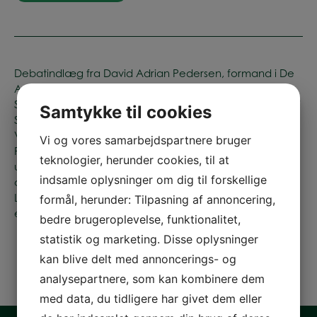
Debatindlæg fra David Adrian Pedersen, formand i De
Anbragtes Vilkår, Ditte Brøndum, næstformand i Dansk
Socialrådgiverforening, Verne Pedersen, næstformand i
Samtykke til cookies
Socialpædagogerne, Rasmus Kjeldahl, direktør i Børns
Vilkår, Charlotte Møller Pedersen, næstformand i FADD,
Vi og vores samarbejdspartnere bruger
Foreningen af Døgn- og Dagtilbud for udsatte børn og
teknologier, herunder cookies, til at
unge og Sine Egede Eskesen, direktør for det sociale
indsamle oplysninger om dig til forskellige
område i Bikubenfonden. Alle medlemmer af Policy
Lab, der arbejder for en radikal ændring af
formål, herunder: Tilpasning af annoncering,
efterværnet.
bedre brugeroplevelse, funktionalitet,
statistik og marketing. Disse oplysninger
kan blive delt med annoncerings- og
analysepartnere, som kan kombinere dem
med data, du tidligere har givet dem eller