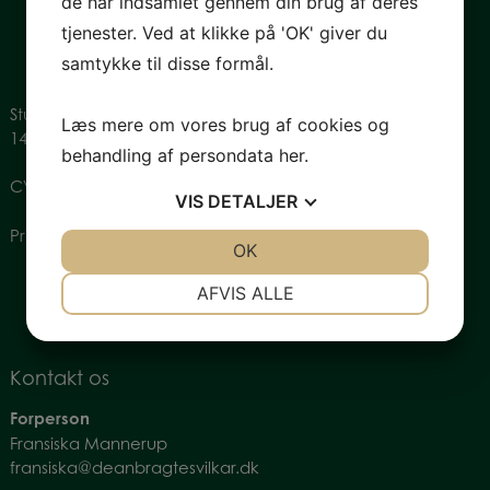
de har indsamlet gennem din brug af deres
tjenester. Ved at klikke på 'OK' giver du
samtykke til disse formål.
Studiestræde 28, st.
Læs mere om vores brug af cookies og
1455 København
behandling af persondata
her
.
CVR: 34774080
VIS
DETALJER
Privatlivspolitik
JA
NEJ
OK
JA
NEJ
NØDVENDIGE
PRÆFERENCER
AFVIS ALLE
JA
NEJ
JA
NEJ
MARKETING
STATISTIK
Kontakt os
Forperson
Fransiska Mannerup
fransiska@deanbragtesvilkar.dk