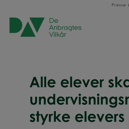
Hop
Presse
til
indholdet
Alle elever sk
undervisningsm
styrke elevers