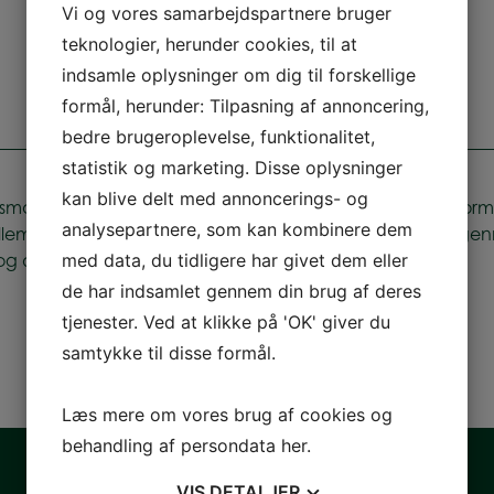
Vi og vores samarbejdspartnere bruger
teknologier, herunder cookies, til at
indsamle oplysninger om dig til forskellige
formål, herunder: Tilpasning af annoncering,
bedre brugeroplevelse, funktionalitet,
statistik og marketing. Disse oplysninger
kan blive delt med annoncerings- og
gsmateriale til lærere og pædagoger på specialskoler. Form
analysepartnere, som kan kombinere dem
llem elever samt lærere og elever imellem. Det skal ske g
og demokratisk dannelse.
med data, du tidligere har givet dem eller
de har indsamlet gennem din brug af deres
tjenester. Ved at klikke på 'OK' giver du
samtykke til disse formål.
Læs mere om vores brug af cookies og
behandling af persondata
her
.
VIS
DETALJER