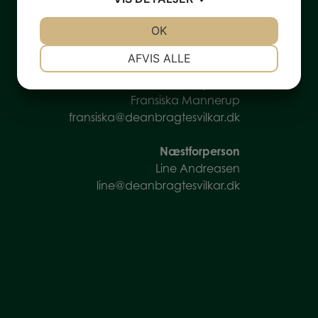
JA
NEJ
OK
JA
NEJ
NØDVENDIGE
PRÆFERENCER
AFVIS ALLE
JA
NEJ
JA
NEJ
Forperson
Fransiska Mannerup
MARKETING
STATISTIK
fransiska@deanbragtesvilkar.dk
Næstforperson
Line Andreasen
line@deanbragtesvilkar.dk