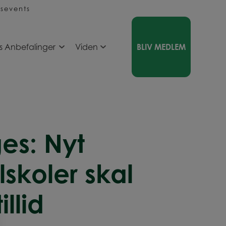
sevents
s Anbefalinger
Viden
BLIV MEDLEM
es: Nyt
lskoler skal
llid