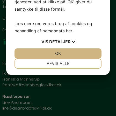
Studiestræde 28, st.
tjenester. Ved at klikke på 'OK' giver du
1455 København
samtykke til disse formål.
CVR: 34774080
Læs mere om vores brug af cookies og
Privatlivspolitik
behandling af persondata
her
.
VIS
DETALJER
JA
NEJ
OK
JA
NEJ
NØDVENDIGE
PRÆFERENCER
AFVIS ALLE
Kontakt os
JA
NEJ
JA
NEJ
Forperson
Fransiska Mannerup
MARKETING
STATISTIK
fransiska@deanbragtesvilkar.dk
Næstforperson
Line Andreasen
line@deanbragtesvilkar.dk