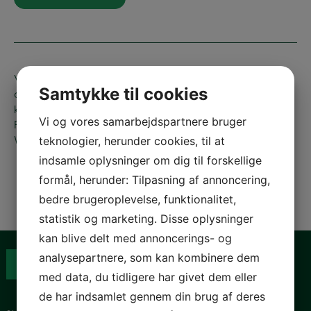
Vi mangler fortsat en holdbar plan for, hvordan børn i
Samtykke til cookies
de mest udsatte positioner skal komme til at kende og
kunne bruge deres rettigheder, skriver David Adrian
Vi og vores samarbejdspartnere bruger
Pedersen, Johanne Schmidt-Nielsen og Jette
Wilhelmsen.
teknologier, herunder cookies, til at
indsamle oplysninger om dig til forskellige
formål, herunder: Tilpasning af annoncering,
bedre brugeroplevelse, funktionalitet,
statistik og marketing. Disse oplysninger
kan blive delt med annoncerings- og
analysepartnere, som kan kombinere dem
med data, du tidligere har givet dem eller
de har indsamlet gennem din brug af deres