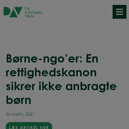
Hop
til
indholdet
Børne-ngo’er: En
rettighedskanon
sikrer ikke anbragte
børn
26 marts, 2021
LÆS ARTIKEL HER