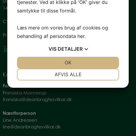
Studiestræde 28, st.
tjenester. Ved at klikke på 'OK' giver du
1455 København
samtykke til disse formål.
CVR: 34774080
Læs mere om vores brug af cookies og
Privatlivspolitik
behandling af persondata
her
.
VIS
DETALJER
JA
NEJ
OK
JA
NEJ
NØDVENDIGE
PRÆFERENCER
AFVIS ALLE
Kontakt os
JA
NEJ
JA
NEJ
Forperson
Fransiska Mannerup
MARKETING
STATISTIK
fransiska@deanbragtesvilkar.dk
Næstforperson
Line Andreasen
line@deanbragtesvilkar.dk