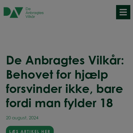
Hop
til
indholdet
De Anbragtes Vilkår:
Behovet for hjælp
forsvinder ikke, bare
fordi man fylder 18
20 august, 2024
LÆS ARTIKEL HER