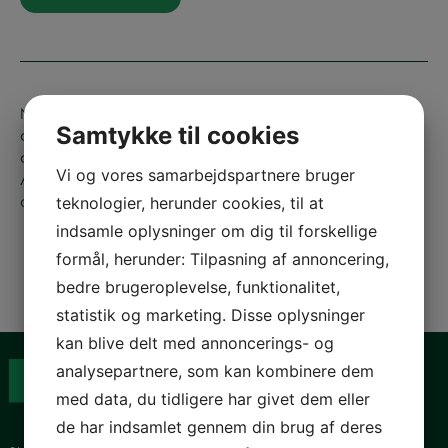
Når systemet påtager sig forældreansvaret for
Samtykke til cookies
anbragte, så klinger det hult, at man brat stopper
opgaven, når de fylder 18 år, skriver forkvinde i De
Vi og vores samarbejdspartnere bruger
Anbragtes Vilkår Fransiska Mannerup bl.a. i dette
debatindlæg.
teknologier, herunder cookies, til at
indsamle oplysninger om dig til forskellige
formål, herunder: Tilpasning af annoncering,
bedre brugeroplevelse, funktionalitet,
statistik og marketing. Disse oplysninger
kan blive delt med annoncerings- og
analysepartnere, som kan kombinere dem
med data, du tidligere har givet dem eller
de har indsamlet gennem din brug af deres