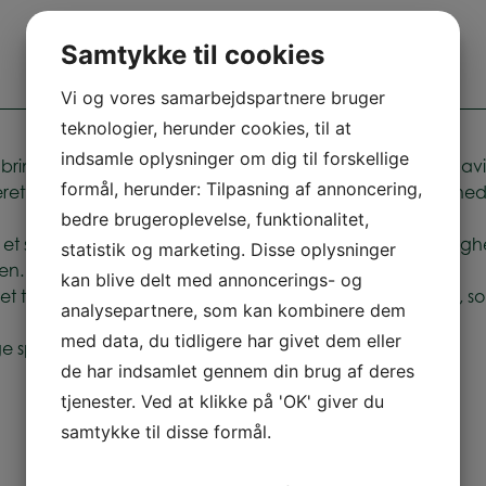
Samtykke til cookies
Vi og vores samarbejdspartnere bruger
teknologier, herunder cookies, til at
indsamle oplysninger om dig til forskellige
ngelsesområdet har formand i De Anbragtes Vilkår, David 
formål, herunder: Tilpasning af annoncering,
rettighedsrådgivere som del af Barnets Lov. Børnerettighed
bedre brugeroplevelse, funktionalitet,
 et sagsforløb – for eksempel hjælp til at håndhæve retti
statistik og marketing. Disse oplysninger
en.
kan blive delt med annoncerings- og
 ret til at klage, hvis der skal være samvær med forældre, so
analysepartnere, som kan kombinere dem
med data, du tidligere har givet dem eller
sparring fra en uvildig ekspert
de har indsamlet gennem din brug af deres
tjenester. Ved at klikke på 'OK' giver du
samtykke til disse formål.