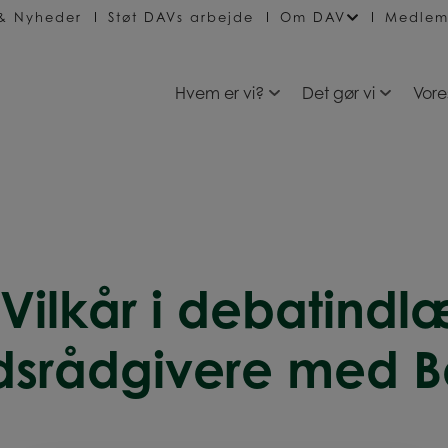
 & Nyheder
Støt DAVs arbejde
Om DAV
Medlem
Hvem er vi?
Det gør vi
Vore
ilkår i debatindlæ
dsrådgivere med B