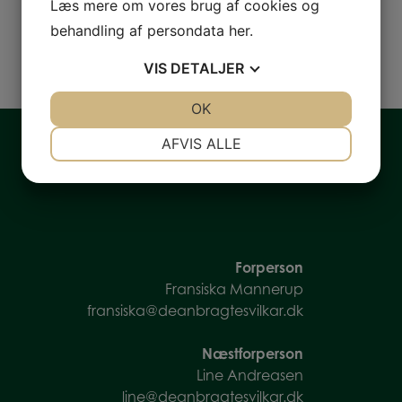
Læs mere om vores brug af cookies og
behandling af persondata
her
.
VIS
DETALJER
JA
NEJ
OK
JA
NEJ
NØDVENDIGE
PRÆFERENCER
AFVIS ALLE
JA
NEJ
JA
NEJ
MARKETING
STATISTIK
Forperson
Fransiska Mannerup
fransiska@deanbragtesvilkar.dk
Næstforperson
Line Andreasen
line@deanbragtesvilkar.dk