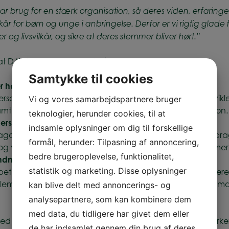
brug for en stærk organisation, så deres viden, erfaringe
lkår for børn og unge i anbringelse. Derfor er vi rigtig glade 
og livsvilkår, og sikre at deres stemmer bliver hørt.”
 at DAV i løbet af de næste år bl.a. kan:
Samtykke til cookies
r hørt
personer med anbringelsesbaggrund i vores arbejde, udvikle
Vi og vores samarbejdspartnere bruger
t styrke vores lokale aftryk gennem lokal repræsentation.
teknologier, herunder cookies, til at
personer omkring anbragte børn og unge
indsamle oplysninger om dig til forskellige
goger, lærere og socialrådgivere på til mødet med anbragt
formål, herunder: Tilpasning af annoncering,
 og videreuddannelse og gæsteundervisning, så vi komme
bedre brugeroplevelse, funktionalitet,
ndnu stærkere i fremtiden
statistik og marketing. Disse oplysninger
et i DAV, bl.a. med fokus på de medlemmer, der stiller deres
mmer og sekretariat samt udvikle nye aktiviteter og formate
kan blive delt med annoncerings- og
analysepartnere, som kan kombinere dem
med data, du tidligere har givet dem eller
d de anbragtes stemme, samt at skabe en stadigt stærkere 
de har indsamlet gennem din brug af deres