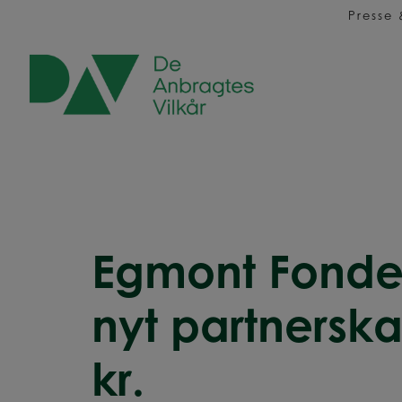
Hop
Presse
til
indholdet
Egmont Fonden
nyt partnersk
kr.