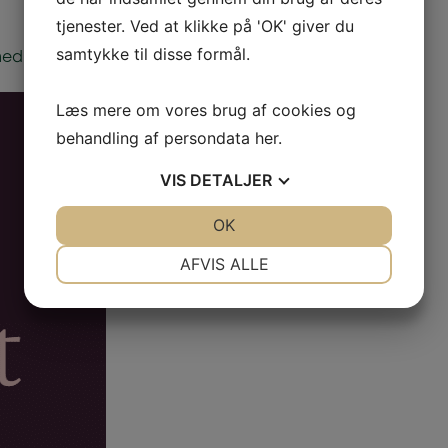
tjenester. Ved at klikke på 'OK' giver du
samtykke til disse formål.
d 11 mio. kr. i perioden 2025-2028.
Læs mere om vores brug af cookies og
behandling af persondata
her
.
VIS
DETALJER
JA
NEJ
OK
JA
NEJ
NØDVENDIGE
PRÆFERENCER
AFVIS ALLE
JA
NEJ
JA
NEJ
MARKETING
STATISTIK