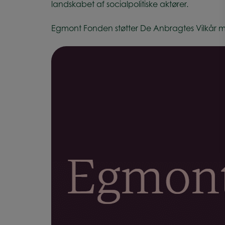
landskabet af socialpolitiske aktører.
Egmont Fonden støtter De Anbragtes Vilkår me