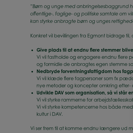
”Børn og unge med anbringelsesbaggrund har 
offentlige-, faglige- og politiske samtale om vi
kan styrke anbragte børn og unges rettigheder 
Konkret vil bevillingen fra Egmont bidrage til,
Give plads til at endnu flere stemmer blive
Vi vil fastholde og engagere endnu flere 
og formidle de anbragtes egen stemme sam
Nedbryde forventningsfattigdom hos fag
Vi vil klæde flere fagpersoner som fx pæda
nye metoder og koncepter omkring efter-
Udvikle DAV som organisation, så vi står e
Vi vil styrke rammerne for arbejdsfællesskab
Vi vil styrke kompetencerne hos både medle
kultur i DAV.
Vi ser frem til at komme endnu længere ud me