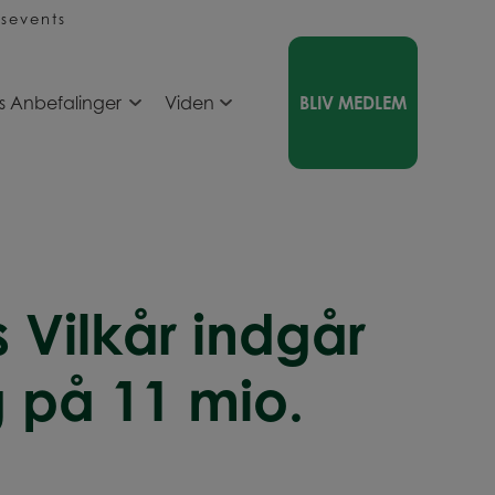
sevents
s Anbefalinger
Viden
BLIV MEDLEM
Vilkår indgår
g på 11 mio.