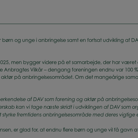
 børn og unge i anbringelse samt en fortsat udvikling af D
j 2025, men bygger videre på et samarbejde, der har været
l De Anbragtes Vilkår – dengang foreningen endnu var 100 % dr
k aktør på anbringelsesområdet. Om det mangeårige samarb
erkendelse af DAV som forening og aktør på anbringelseso
ab kan vi tage næste skridt i udviklingen af DAV som orga
 styrke fremtidens anbringelsesområde med deres vigtige e
ensen, er glad for, at endnu flere børn og unge vil få gavn 