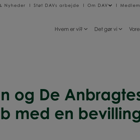
 & Nyheder
Støt DAVs arbejde
Om DAV
Medlem
Hvem er vi?
Det gør vi
Vore
 og De Anbragtes 
ab med en bevillin