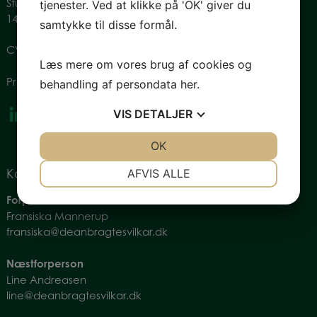
Studiestræde 28, st.
tjenester. Ved at klikke på 'OK' giver du
1455 København
samtykke til disse formål.
CVR: 34774080
Læs mere om vores brug af cookies og
Privatlivspolitik
behandling af persondata
her
.
VIS
DETALJER
JA
NEJ
OK
JA
NEJ
NØDVENDIGE
PRÆFERENCER
AFVIS ALLE
Kontakt os
JA
NEJ
JA
NEJ
Forperson
Fransiska Mannerup
MARKETING
STATISTIK
fransiska@deanbragtesvilkar.dk
Næstforperson
Line Andreasen
line@deanbragtesvilkar.dk