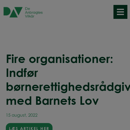
Hop
til
indholdet
Fire organisationer:
Indfør
børnerettighedsrådgi
med Barnets Lov
15 august, 2022
LÆS ARTIKEL HER