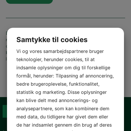
Barnets Lov vil blandt andet give børn flere rettigheder,
Samtykke til cookies
men bør også give uvildige børnerettighedsrådgivere,
der kan oplyse børnene om deres rettigheder. For få
Vi og vores samarbejdspartnere bruger
børn er nemlig klar over det med den nuværende
lovgivning, mener fire organisationer.
teknologier, herunder cookies, til at
indsamle oplysninger om dig til forskellige
formål, herunder: Tilpasning af annoncering,
bedre brugeroplevelse, funktionalitet,
statistik og marketing. Disse oplysninger
kan blive delt med annoncerings- og
analysepartnere, som kan kombinere dem
med data, du tidligere har givet dem eller
de har indsamlet gennem din brug af deres