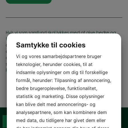
Hvis vi som samfund skal lykkes med at give bedre og
tidligere støtte til børn og unge i udsatte positioner, er
Samtykke til cookies
der behov for, at politikerne på Christiansborg styrker
den praksisnære og anvendelsesorienterede forskning i
Vi og vores samarbejdspartnere bruger
de kommende forhandlinger om forskningsreserven,
skriver Camilla Wang, Ditte Brøndum og David A.
teknologier, herunder cookies, til at
Pedersen.
indsamle oplysninger om dig til forskellige
formål, herunder: Tilpasning af annoncering,
bedre brugeroplevelse, funktionalitet,
statistik og marketing. Disse oplysninger
kan blive delt med annoncerings- og
analysepartnere, som kan kombinere dem
med data, du tidligere har givet dem eller