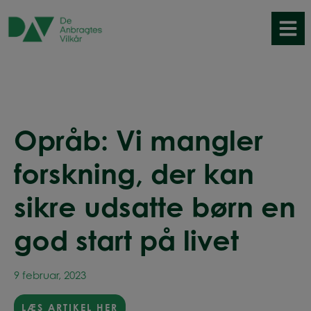
Hop
til
indholdet
Opråb: Vi mangler
forskning, der kan
sikre udsatte børn en
god start på livet
9 februar, 2023
LÆS ARTIKEL HER