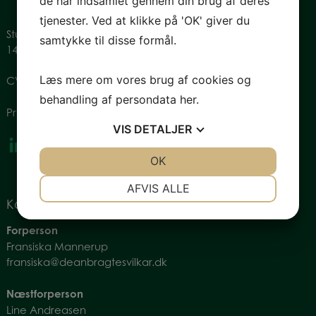
de har indsamlet gennem din brug af deres
tjenester. Ved at klikke på 'OK' giver du
Studiestræde 28, st.
samtykke til disse formål.
1455 København
Læs mere om vores brug af cookies og
CVR: 34774080
behandling af persondata
her
.
Privatlivspolitik
VIS
DETALJER
JA
NEJ
OK
JA
NEJ
NØDVENDIGE
PRÆFERENCER
AFVIS ALLE
Kontakt os
JA
NEJ
JA
NEJ
Forperson
MARKETING
STATISTIK
Fransiska Mannerup
fransiska@deanbragtesvilkar.dk
Næstforperson
Line Andreasen