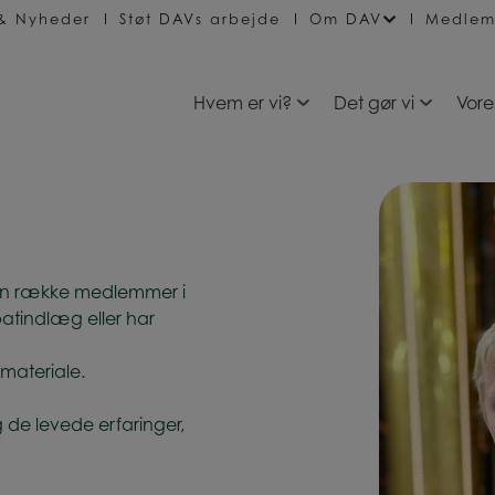
 & Nyheder
Støt DAVs arbejde
Om DAV
Medlem
Hvem er vi?
Det gør vi
Vore
en række medlemmer i
atindlæg eller har
 materiale.
de levede erfaringer,