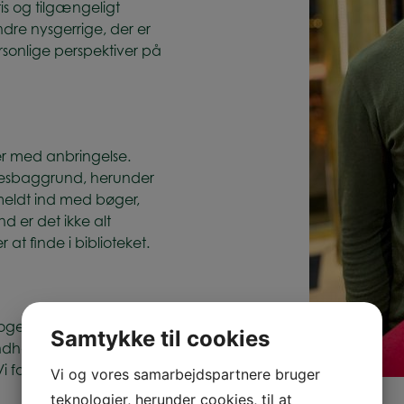
tis og tilgængeligt
ndre nysgerrige, der er
ersonlige perspektiver på
ger med anbringelse.
lsesbaggrund, herunder
eldt ind med bøger,
 er det ikke alt
t finde i biblioteket.
oget nyt på hylden,
Samtykke til cookies
hold til biblioteket
i forbeholder os derfor
Vi og vores samarbejdspartnere bruger
teknologier, herunder cookies, til at