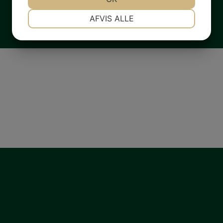
NØDVENDIGE
PRÆFERENCER
AFVIS ALLE
JA
NEJ
JA
NEJ
MARKETING
STATISTIK