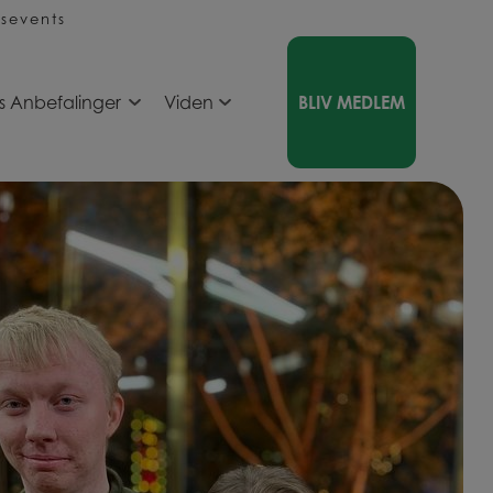
sevents
s Anbefalinger
Viden
BLIV MEDLEM