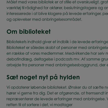
Målet med vores bibliotek er at stille et overskueligt, gra
værktøj til rådighed for aktører, beslutningstagere og a
interesserede i at blive klogere på levede erfaringer, p
og oplevelser med anbringelsesområdet.
Om biblioteket
Bibliotekets indhold giver et indblik i de levede erfarin
Biblioteket er således skabt af personer med anbringe
en række af vores medlemmer. Medvirkende har selv m
debatindlæg, deltagelse i podcasts mv. Af samme grund
arbejde fra personer med anbringelsesbaggrund, der er a
Sæt noget nyt på hylden
Vi opdaterer løbende biblioteket. Ønsker du at sætte n
hører vi gerne fra dig. Det er afgørende, at fremsendt ind
repræsenterer de levede erfaringer med anbringelse. V
retten til at sortere i det, vi modtager