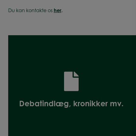
Du kan kontakte os
her
.
Debatindlæg, kronikker mv.